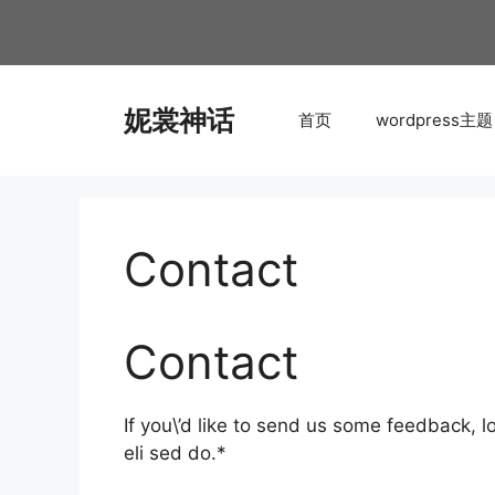
跳
至
内
容
妮裳神话
首页
wordpress主题
Contact
Contact
If you\’d like to send us some feedback, l
eli sed do.*