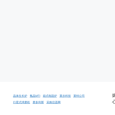
晶体生长炉
氪晶MTI
箱式电阻炉
莱步科技
莱特公司
行星式球磨机
赛多利斯
采购仪器网