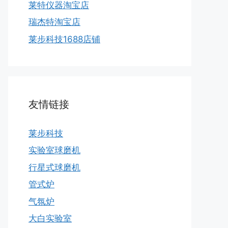
莱特仪器淘宝店
瑞杰特淘宝店
莱步科技1688店铺
友情链接
莱步科技
实验室球磨机
行星式球磨机
管式炉
气氛炉
大白实验室