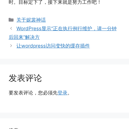
时。目标定下了，接下来就是努力工作吧！
分
关于妮裳神话
类
WordPress显示“正在执行例行维护，请一分钟
后回来”解决方
让wordpress访问变快的缓存插件
发表评论
要发表评论，您必须先
登录
。