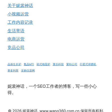
关于妮裳神话
小视频运营
工作内容记录
生活寄语
电商运营
竞品公司
晶体生长炉
氪晶MTI
箱式电阻炉
莱步科技
莱特公司
行星式球磨机
赛多利斯
采购仪器网
妮裳神话，一个SEO工作者的博客，写一些小心
得。
© 2026 妮裳神话. www.wang360.com.cn 保留所有权利.