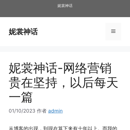
跳
妮裳神话
至
内
容
妮裳神话
菜
单
妮裳神话-网络营销
贵在坚持，以后每天
一篇
01/10/2023
作者
admin
从博客的出现，到现在算下来有十年以上。而我的